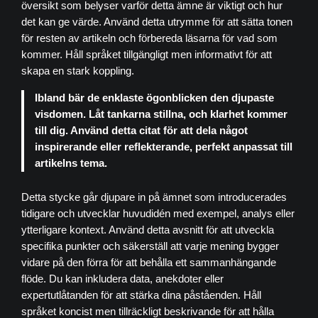
översikt som belyser varför detta ämne är viktigt och hur
det kan ge värde. Använd detta utrymme för att sätta tonen
för resten av artikeln och förbereda läsarna för vad som
kommer. Håll språket tillgängligt men informativt för att
skapa en stark koppling.
Ibland bär de enklaste ögonblicken den djupaste
visdomen. Låt tankarna stillna, och klarhet kommer
till dig. Använd detta citat för att dela något
inspirerande eller reflekterande, perfekt anpassat till
artikelns tema.
Detta stycke går djupare in på ämnet som introducerades
tidigare och utvecklar huvudidén med exempel, analys eller
ytterligare kontext. Använd detta avsnitt för att utveckla
specifika punkter och säkerställ att varje mening bygger
vidare på den förra för att behålla ett sammanhängande
flöde. Du kan inkludera data, anekdoter eller
expertutlåtanden för att stärka dina påståenden. Håll
språket koncist men tillräckligt beskrivande för att hålla